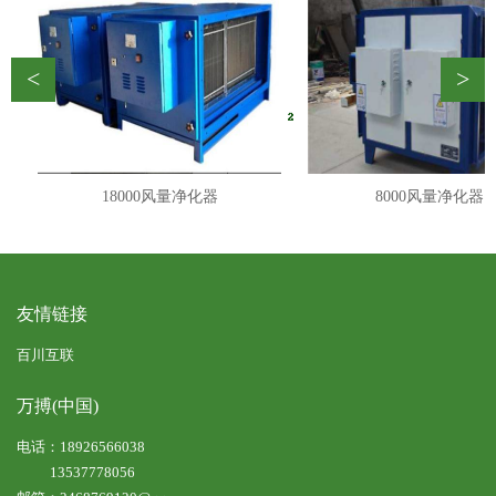
<
>
8000风量净化器
5000风量净化器
友情链接
百川互联
万搏(中国)
电话：18926566038
13537778056