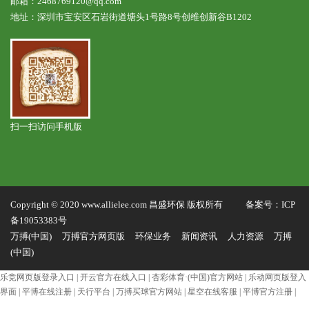
邮箱：2468769120@qq.com
地址：深圳市宝安区石岩街道塘头1号路8号创维创新谷B1202
扫一扫访问手机版
Copyright © 2020 www.allielee.com 昌盛环保 版权所有 备案号：
ICP
备19053383号
万搏(中国)
万搏官方网页版
环保业务
新闻资讯
人力资源
万搏
(中国)
乐竞网页版登录入口
|
开云官方在线入口
|
杏彩体育·(中国)官方网站
|
乐动网页版登入
界面
|
平博在线注册
|
天行平台
|
万搏买球官方网站
|
星空在线客服
|
平博官方注册
|