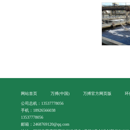
网站首页
万搏(中国)
万搏官方网页版
环
公司总机：13537778056
手机：18926566038
13537778056
邮箱：2468769120@qq.com