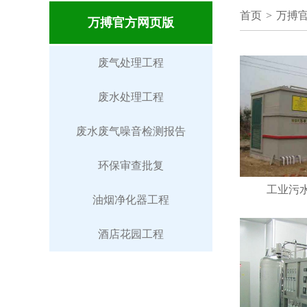
首页
>
万搏
万搏官方网页版
废气处理工程
废水处理工程
废水废气噪音检测报告
环保审查批复
工业污
油烟净化器工程
酒店花园工程