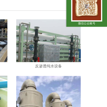
微信公众账号
反渗透纯水设备