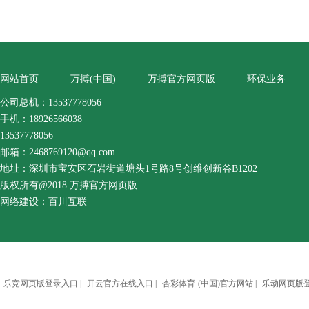
网站首页
万搏(中国)
万搏官方网页版
环保业务
公司总机：13537778056
手机：18926566038
13537778056
邮箱：2468769120@qq.com
地址：深圳市宝安区石岩街道塘头1号路8号创维创新谷B1202
版权所有@2018 万搏官方网页版
网络建设：
百川互联
乐竞网页版登录入口
|
开云官方在线入口
|
杏彩体育·(中国)官方网站
|
乐动网页版