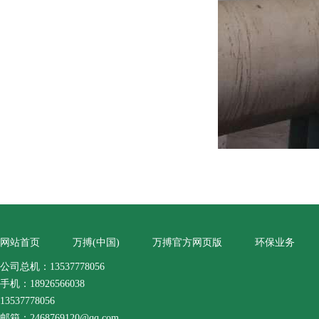
网站首页
万搏(中国)
万搏官方网页版
环保业务
公司总机：13537778056
手机：18926566038
13537778056
邮箱：2468769120@qq.com