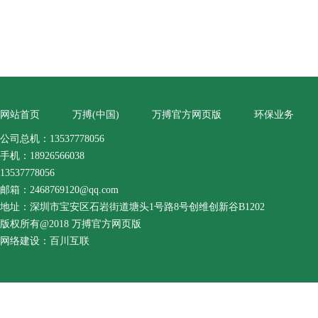
网站首页
万搏(中国)
万搏官方网页版
环保业务
公司总机：13537778056
手机：18926566038
13537778056
邮箱：2468769120@qq.com
地址：深圳市宝安区石岩街道塘头1号路8号创维创新谷B1202
版权所有@2018 万搏官方网页版
网络建设：
百川互联