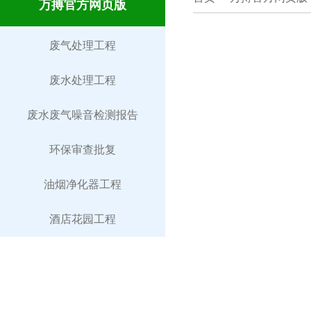
万搏官方网页版
废气处理工程
废水处理工程
废水废气噪音检测报告
环保审查批复
油烟净化器工程
酒店花园工程