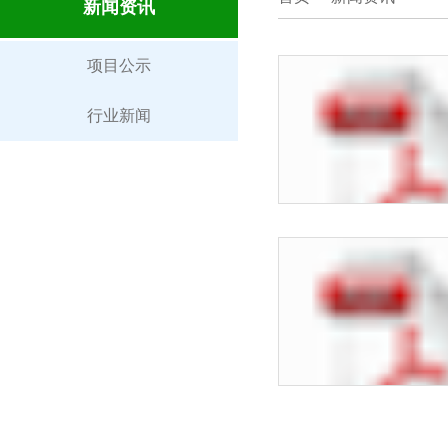
新闻资讯
项目公示
行业新闻