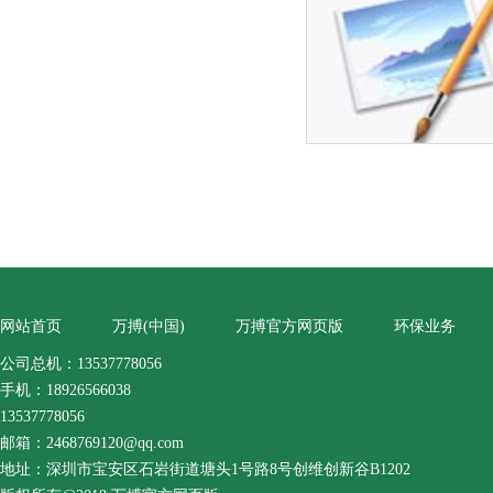
网站首页
万搏(中国)
万搏官方网页版
环保业务
公司总机：13537778056
手机：18926566038
13537778056
邮箱：2468769120@qq.com
地址：深圳市宝安区石岩街道塘头1号路8号创维创新谷B1202